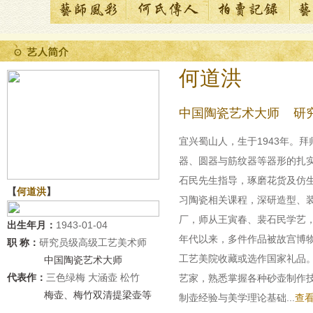
何道洪
中国陶瓷艺术大师 研
宜兴蜀山人，生于1943年。
器、圆器与筋纹器等器形的扎实
石民先生指导，琢磨花货及仿
【
何道洪
】
习陶瓷相关课程，深研造型、装
厂，师从王寅春、裴石民学艺，
出生年月：
1943-01-04
年代以来，多件作品被故宫博
职 称：
研究员级高级工艺美术师
工艺美院收藏或选作国家礼品
中国陶瓷艺术大师
代表作：
三色绿梅 大涵壶 松竹
艺家，熟悉掌握各种砂壶制作
梅壶、梅竹双清提梁壶等
制壶经验与美学理论基础...
查看