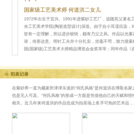
国家级工艺美术师 何道洪二女儿
1972年出生于宜兴。1991年进紫砂工艺厂，追随其父著名
央工艺美术学院(陶瓷造型设计)深造。由于自小耳濡目染，
皆有一定理解，所以进步较快，颇有乃父之风。作品以光素
谛，传形达意。明针工夫亦十分扎实，丝毫不茍，致力摸索砂
国(国家级)工艺美术大师精品博览会金奖等等；同年作品《鼎
在紫砂界一直为藏家所津津乐道的"何氏风格"是何道洪在博取名家
也是无人可及。"何氏风格"的形成一方面是凭借他自己的天赋和
相关。近几年来何道洪的作品也成为拍卖场上炙手可热的艺术品，