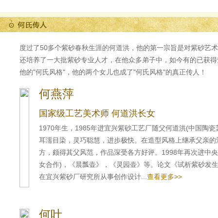
度过了50多个紫砂春秋生涯的何道洪，他的第一宗旨是对紫砂艺
还培养了一大批紫砂专业人才，在他众多弟子中，如今有的已获得
他的"何氏风格"，他的两个女儿也成了"何氏风格"的真正传人！
何燕萍
国家级工艺美术师 何道洪长女
1970年生，1985年进宜兴紫砂工艺厂随父何道洪(中国陶瓷
耳濡目染，灵巧聪慧，进步极快。在造型风格上继承父亲的
方，颇得其父风范，作品深受各方好评。1998年再次进中央
女合作)，《晨瓢壶》，《灵园壶》等。论文《试析紫砂发
在宜兴紫砂厂研究所从事创作设计...
查看更多>>
何叶