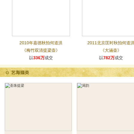
2010年嘉德秋拍何道洪
2011北京匡时秋拍何道
《梅竹双清提梁壶》
《大涵壶》
以
336万
成交
以
782万
成交