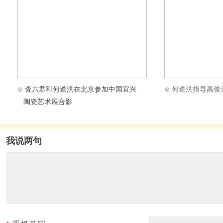
⊙
査六君和何道洪在北京参加中国宜兴
⊙ 何道洪指导高俊
陶瓷艺术展合影
我说两句